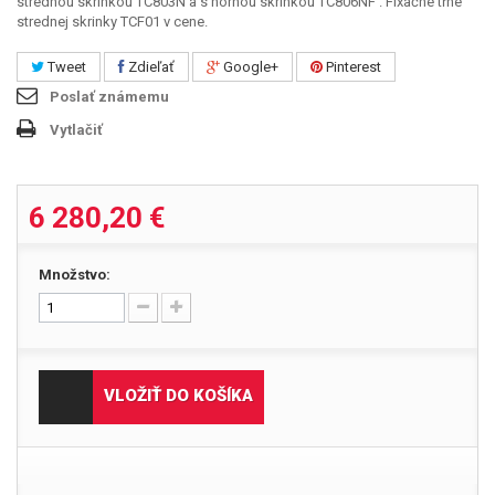
strednou skrinkou TC803N a s hornou skrinkou TC806NF . Fixačné tŕne
strednej skrinky TCF01 v cene.
Tweet
Zdieľať
Google+
Pinterest
Poslať známemu
Vytlačiť
6 280,20 €
Množstvo:
VLOŽIŤ DO KOŠÍKA