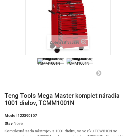
Zobraziť väčšie
Teng Tools Mega Master komplet náradia
1001 dielov, TCMM1001N
Model
122390107
Stav
Nové
Komplexná sada nástrojov s 1001 dielmi, vo vozíku TCW810N so