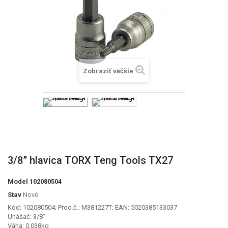
Zobraziť väčšie
3/8” hlavica TORX Teng Tools TX27
Model
102080504
Stav
Nové
Kód: 102080504; Prod.č.: M381227T; EAN: 5020385133037
Unášač: 3/8”
Váha: 0.038kg