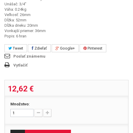
Unášač: 3/4”
Váha: 0.24kg
Veľkosť: 26mm
Dĺžka: 52mm
Dĺžka drieku: 20mm
Vonkajší priemer: 36mm
Popis: 6 hran
Tweet
Zdieľať
Google+
Pinterest
Poslať známemu
Vytlačiť
12,62 €
Množstvo: