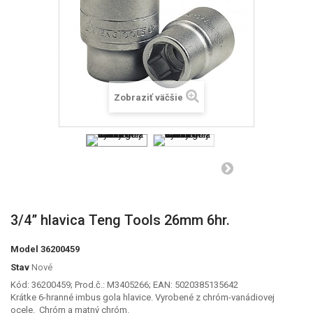
Zobraziť väčšie
3/4” hlavica Teng Tools 26mm 6hr.
Model
36200459
Stav
Nové
Kód: 36200459; Prod.č.: M3405266; EAN: 5020385135642
Krátke 6-hranné imbus gola hlavice. Vyrobené z chróm-vanádiovej
ocele. Chróm a matný chróm.