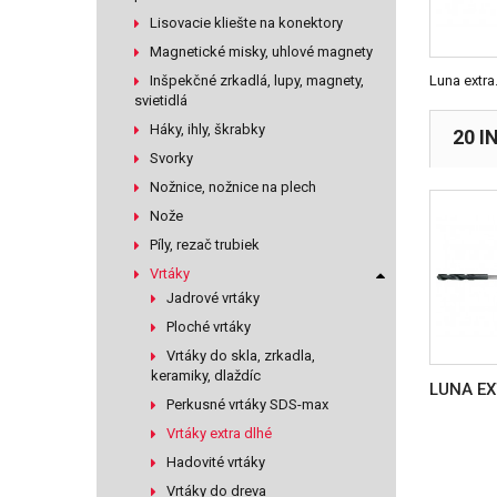
Lisovacie kliešte na konektory
Magnetické misky, uhlové magnety
Inšpekčné zrkadlá, lupy, magnety,
Luna extra.
svietidlá
Háky, ihly, škrabky
20 I
Svorky
Nožnice, nožnice na plech
Nože
Píly, rezač trubiek
Vrtáky
Jadrové vrtáky
Ploché vrtáky
Vrtáky do skla, zrkadla,
keramiky, dlaždíc
LUNA EX
Perkusné vrtáky SDS-max
Vrtáky extra dlhé
Hadovité vrtáky
Vrtáky do dreva