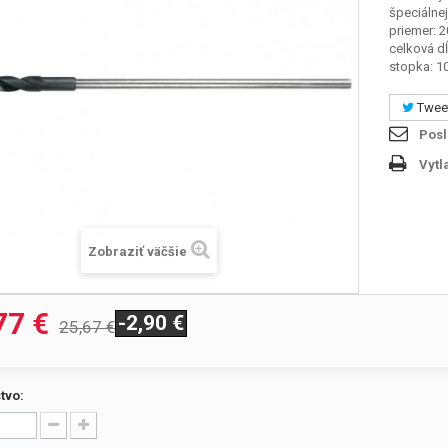
špeciálnej
priemer:
celková d
stopka: 
Twee
Pos
Vytl
Zobraziť väčšie
77 €
-2,90 €
25,67 €
tvo: