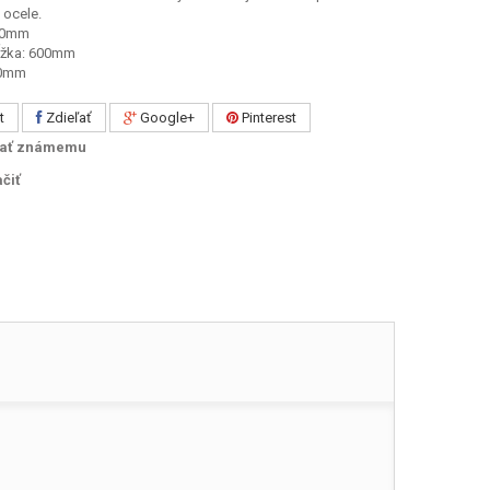
 ocele.
 20mm
ĺžka: 600mm
10mm
t
Zdieľať
Google+
Pinterest
lať známemu
ačiť