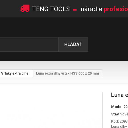
-
TENG TOOLS
náradie
profesio
HĽADAŤ
Vrtáky extra dlhé
Luna extra dlhý vrták HSS 600 x 20 mm
Luna e
Model
20
Stav
Nov
Kód: 2093
Luna dlhý 