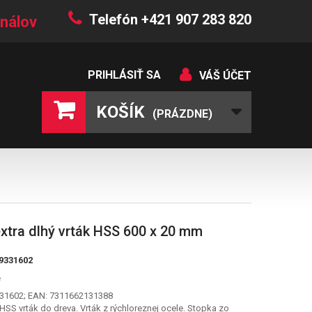
Telefón +421 907 283 820
nálov
PRIHLÁSIŤ SA
VÁŠ ÚČET
KOŠÍK
(PRÁZDNE)
xtra dlhý vrták HSS 600 x 20 mm
9331602
é
31602; EAN: 7311662131388
HSS vrták do dreva. Vrták z rýchloreznej ocele. Stopka zo