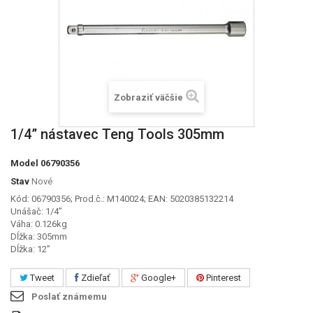
Zobraziť väčšie
1/4” nástavec Teng Tools 305mm
Model
06790356
Stav
Nové
Kód: 06790356; Prod.č.: M140024; EAN: 5020385132214
Unášač: 1/4”
Váha: 0.126kg
Dĺžka: 305mm
Dĺžka: 12”
Tweet
Zdieľať
Google+
Pinterest
Poslať známemu